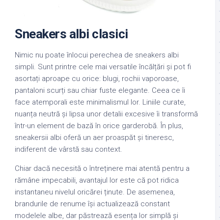
Sneakers albi clasici
Nimic nu poate înlocui perechea de sneakers albi
simpli. Sunt printre cele mai versatile încălțări și pot fi
asortați aproape cu orice: blugi, rochii vaporoase,
pantaloni scurți sau chiar fuste elegante. Ceea ce îi
face atemporali este minimalismul lor. Liniile curate,
nuanța neutră și lipsa unor detalii excesive îi transformă
într-un element de bază în orice garderobă. În plus,
sneakersii albi oferă un aer proaspăt și tineresc,
indiferent de vârstă sau context.
Chiar dacă necesită o întreținere mai atentă pentru a
rămâne impecabili, avantajul lor este că pot ridica
instantaneu nivelul oricărei ținute. De asemenea,
brandurile de renume își actualizează constant
modelele albe, dar păstrează esența lor simplă și