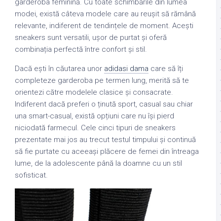
garderoba feminină. Cu toate schimbările din lumea
modei, există câteva modele care au reușit să rămână
relevante, indiferent de tendințele de moment. Acești
sneakers sunt versatili, ușor de purtat și oferă
combinația perfectă între confort și stil.
Dacă ești în căutarea unor
adidasi dama
care să îți
completeze garderoba pe termen lung, merită să te
orientezi către modelele clasice și consacrate.
Indiferent dacă preferi o ținută sport, casual sau chiar
una smart-casual, există opțiuni care nu își pierd
niciodată farmecul. Cele cinci tipuri de sneakers
prezentate mai jos au trecut testul timpului și continuă
să fie purtate cu aceeași plăcere de femei din întreaga
lume, de la adolescente până la doamne cu un stil
sofisticat.