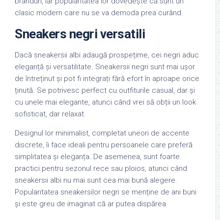
branduri, iar popularitatea lor dovedește că sunt un
clasic modern care nu se va demoda prea curând.
Sneakers negri versatili
Dacă sneakersii albi adaugă prospețime, cei negri aduc
eleganță și versatilitate. Sneakersii negri sunt mai ușor
de întreținut și pot fi integrați fără efort în aproape orice
ținută. Se potrivesc perfect cu outfiturile casual, dar și
cu unele mai elegante, atunci când vrei să obții un look
sofisticat, dar relaxat.
Designul lor minimalist, completat uneori de accente
discrete, îi face ideali pentru persoanele care preferă
simplitatea și eleganța. De asemenea, sunt foarte
practici pentru sezonul rece sau ploios, atunci când
sneakersii albi nu mai sunt cea mai bună alegere.
Popularitatea sneakersilor negri se menține de ani buni
și este greu de imaginat că ar putea dispărea.