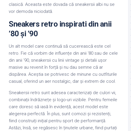
clasică. Aceasta este dovada că sneakersii albi nu se
vor demoda niciodată.
Sneakers retro inspirati din anii
‘80 și ‘90
Un alt model care continuă să cucerească este cel
retro. Fie că vorbim de influențe din anii ‘80 sau de cele
din anii ‘90, sneakersii cu linii vintage și detalii ușor
masive au revenit în forță și nu dau semne că ar
dispărea. Aceștia se potrivesc de minune cu outfiturile
casual, oferind un aer nostalgic, dar și extrem de cool.
Sneakersii retro sunt adesea caracterizați de culori vii,
combinații îndrăznețe și logo-uri vizibile. Pentru femeile
care doresc să iasă în evidență, acest model este
alegerea perfectă. În plus, sunt comozi și rezistenți,
fiind construiți inițial pentru sport de performanță.
Astăzi, însă, se regăsesc în ținutele urbane, fiind purtați