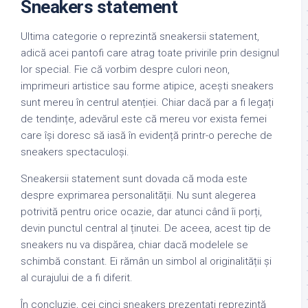
Sneakers statement
Ultima categorie o reprezintă sneakersii statement,
adică acei pantofi care atrag toate privirile prin designul
lor special. Fie că vorbim despre culori neon,
imprimeuri artistice sau forme atipice, acești sneakers
sunt mereu în centrul atenției. Chiar dacă par a fi legați
de tendințe, adevărul este că mereu vor exista femei
care își doresc să iasă în evidență printr-o pereche de
sneakers spectaculoși.
Sneakersii statement sunt dovada că moda este
despre exprimarea personalității. Nu sunt alegerea
potrivită pentru orice ocazie, dar atunci când îi porți,
devin punctul central al ținutei. De aceea, acest tip de
sneakers nu va dispărea, chiar dacă modelele se
schimbă constant. Ei rămân un simbol al originalității și
al curajului de a fi diferit.
În concluzie, cei cinci sneakers prezentați reprezintă